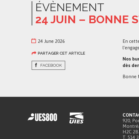
ÉVÈNEMENT
24 JUIN – BONNE S
24 June 2026
En cett
l’engag
PARTAGER CET ARTICLE
Nos bur
dès dem
FACEBOOK
Bonne f
CONTA
920, Por
Montréa
H2C 2B
T. 514 