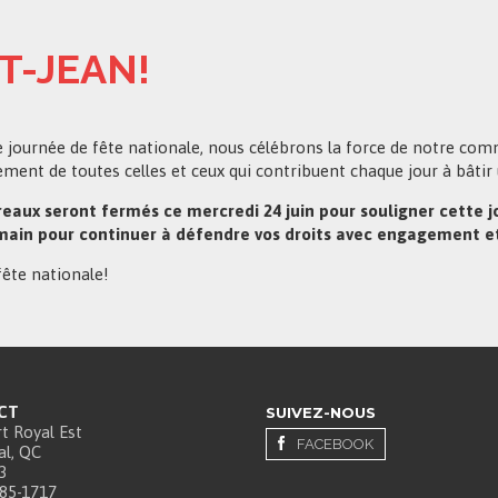
T-JEAN!
e journée de fête nationale, nous célébrons la force de notre comm
ement de toutes celles et ceux qui contribuent chaque jour à bâtir 
eaux seront fermés ce mercredi 24 juin pour souligner cette 
ain pour continuer à défendre vos droits avec engagement e
ête nationale!
CT
SUIVEZ-NOUS
t Royal Est
FACEBOOK
l, QC
3
385-1717