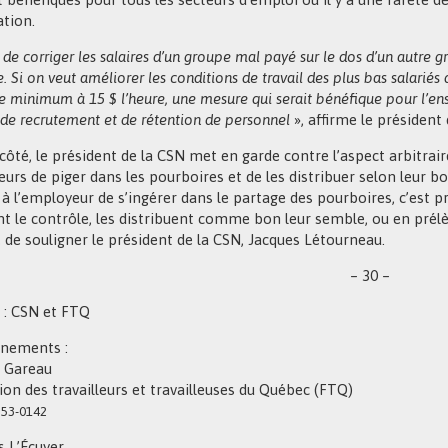
ation.
 de corriger les salaires d’un groupe mal payé sur le dos d’un autre
e. Si on veut améliorer les conditions de travail des plus bas salariés 
re minimum à 15 $ l’heure, une mesure qui serait bénéfique pour l’en
e de recrutement et de rétention de personnel
», affirme le président
côté, le président de la CSN met en garde contre l’aspect arbitrai
rs de piger dans les pourboires et de les distribuer selon leur bon 
t à l’employeur de s’ingérer dans le partage des pourboires, c’es
t le contrôle, les distribuent comme bon leur semble, ou en prélè
, de souligner le président de la CSN, Jacques Létourneau.
– 30 –
 : CSN et FTQ
nements :
e Gareau
ion des travailleurs et travailleuses du Québec (FTQ)
53-0142
s L’Écuyer