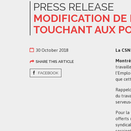
PRESS RELEASE
MODIFICATION DE 
TOUCHANT AUX P
30 October 2018
La CSN 
Montréa
SHARE THIS ARTICLE
travaill
l’Emploi
FACEBOOK
que cet
Rappelo
du trav
serveuse
Pour la
offerts
syndica
seraient