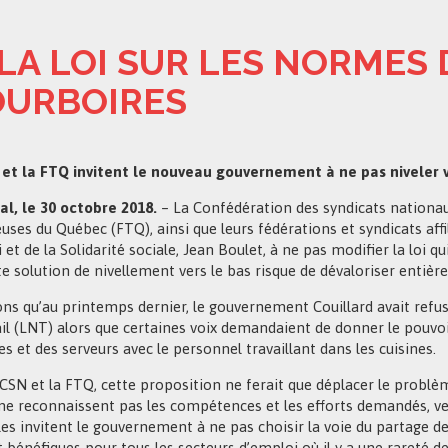
LA LOI SUR LES NORMES 
OURBOIRES
et la FTQ invitent le nouveau gouvernement à ne pas niveler ve
l, le 30 octobre 2018.
– La Confédération des syndicats nationaux
euses du Québec (FTQ), ainsi que leurs fédérations et syndicats affi
 et de la Solidarité sociale, Jean Boulet, à ne pas modifier la loi
te solution de nivellement vers le bas risque de dévaloriser entièr
ns qu’au printemps dernier, le gouvernement Couillard avait refusé 
ail (LNT) alors que certaines voix demandaient de donner le pouvo
s et des serveurs avec le personnel travaillant dans les cuisines.
 CSN et la FTQ, cette proposition ne ferait que déplacer le problèm
 ne reconnaissent pas les compétences et les efforts demandés, ver
les invitent le gouvernement à ne pas choisir la voie du partage d
 bénéfiques pour tous les secteurs d’emploi où il y a une rareté de