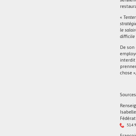
restaur
«
Tenter
stratégi
le salai
difficil
De son 
employeu
interdi
prennen
chose »
Sources
Renseig
Isabell
Fédérat
514 9
Françoi