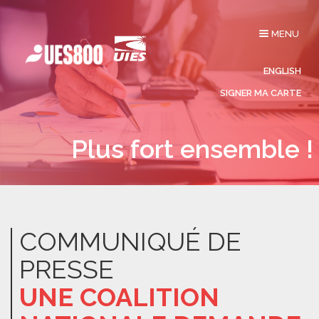
Affichage
MENU
du
menu
ENGLISH
SIGNER MA CARTE
Plus fort ensemble !
COMMUNIQUÉ DE
PRESSE
UNE COALITION