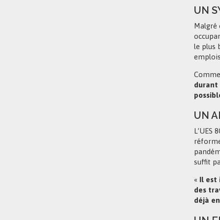
UN S
Malgré c
occupan
le plus 
emplois
Comme l
durant 
possibl
UN A
L’UES 8
réforme
pandémi
suffit p
«
Il est
des tra
déjà en