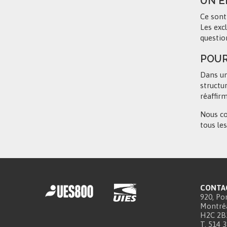
UN E
Ce sont
Les exc
questio
POUR
Dans un
structu
réaffir
Nous co
tous les
CONTA
920, Por
Montréa
H2C 2B
T. 514 