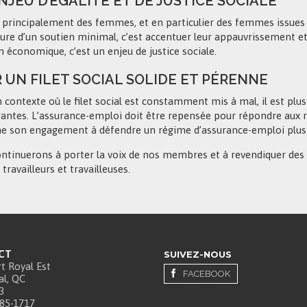
NJEU D’ÉGALITÉ ET DE JUSTICE SOCIALE
 principalement des femmes, et en particulier des femmes issues d
lure d’un soutien minimal, c’est accentuer leur appauvrissement et 
n économique, c’est un enjeu de justice sociale.
 UN FILET SOCIAL SOLIDE ET PÉRENNE
 contexte où le filet social est constamment mis à mal, il est pl
rantes. L’assurance-emploi doit être repensée pour répondre aux réa
me son engagement à défendre un régime d’assurance-emploi plus ju
ntinuerons à porter la voix de nos membres et à revendiquer des 
 travailleurs et travailleuses.
CT
SUIVEZ-NOUS
t Royal Est
FACEBOOK
l, QC
3
385-1717