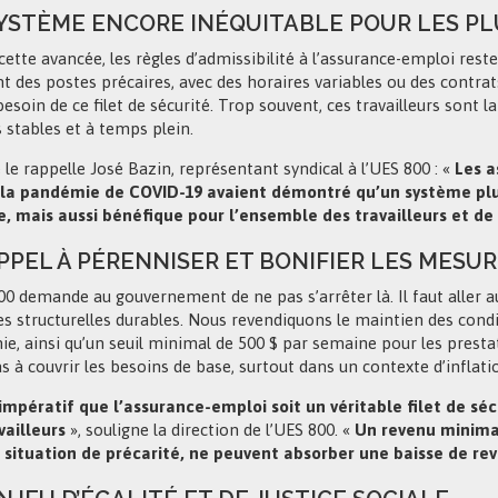
YSTÈME ENCORE INÉQUITABLE POUR LES P
ette avancée, les règles d’admissibilité à l’assurance-emploi reste
t des postes précaires, avec des horaires variables ou des contra
besoin de ce filet de sécurité. Trop souvent, ces travailleurs sont
 stables et à temps plein.
e rappelle José Bazin, représentant syndical à l’UES 800 : «
Les a
la pandémie de COVID-19 avaient démontré qu’un système plus
e, mais aussi bénéfique pour l’ensemble des travailleurs et de
PPEL À PÉRENNISER ET BONIFIER LES MESU
00 demande au gouvernement de ne pas s’arrêter là. Il faut aller a
s structurelles durables. Nous revendiquons le maintien des condi
e, ainsi qu’un seuil minimal de 500 $ par semaine pour les prest
as à couvrir les besoins de base, surtout dans un contexte d’inflati
 impératif que l’assurance-emploi soit un véritable filet de séc
vailleurs
», souligne la direction de l’UES 800. «
Un revenu minimal
 situation de précarité, ne peuvent absorber une baisse de rev