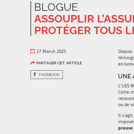
BLOGUE
ASSOUPLIR L’ASSU
PROTÉGER TOUS L
27 March 2025
Depuis 
témoign
PARTAGER CET ARTICLE
en lumiè
FACEBOOK
UNE 
L’UES 8
Cette m
recevoi
ou de s
Il s’agi
imposés
preuve 