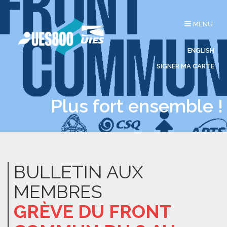
Affichage
MENU
du
menu
ENGLISH
SIGNER MA CARTE
Plus fort ensemble !
BULLETIN AUX
MEMBRES
GRÈVE DU FRONT