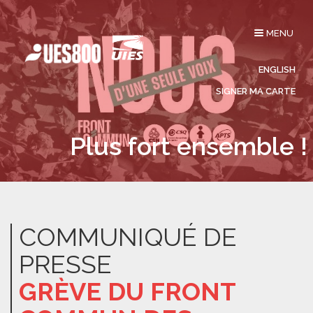
Affichage
MENU
du
menu
ENGLISH
SIGNER MA CARTE
Plus fort ensemble !
COMMUNIQUÉ DE
PRESSE
GRÈVE DU FRONT