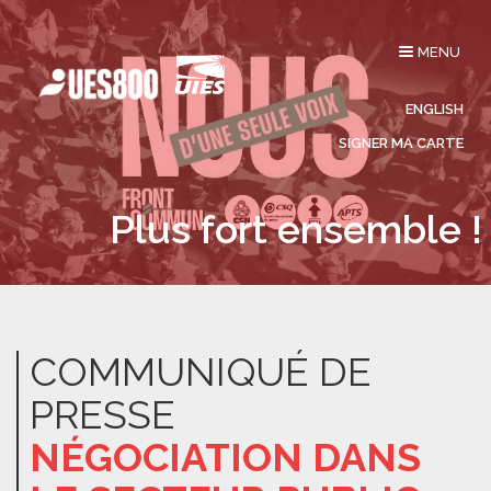
Affichage
MENU
du
menu
ENGLISH
SIGNER MA CARTE
Plus fort ensemble !
COMMUNIQUÉ DE
PRESSE
NÉGOCIATION DANS