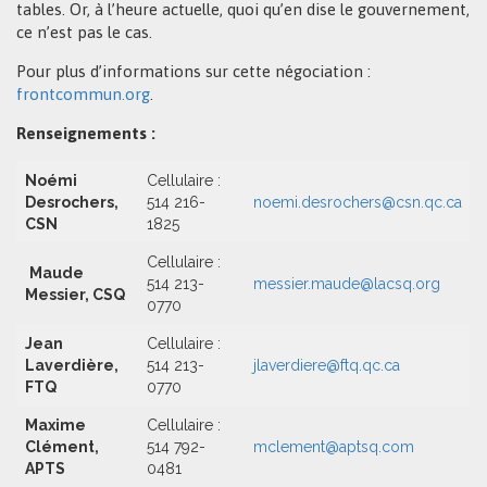
tables. Or, à l’heure actuelle, quoi qu’en dise le gouvernement,
ce n’est pas le cas.
Pour plus d’informations sur cette négociation :
frontcommun.org
.
Renseignements :
Noémi
Cellulaire :
Desrochers,
514 216-
noemi.desrochers@csn.qc.ca
CSN
1825
Cellulaire :
Maude
514 213-
messier.maude@lacsq.org
Messier, CSQ
0770
Jean
Cellulaire :
Laverdière,
514 213-
jlaverdiere@ftq.qc.ca
FTQ
0770
Maxime
Cellulaire :
Clément,
514 792-
mclement@aptsq.com
APTS
0481