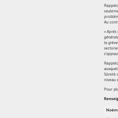
Rappelo
seulemen
problèm
Au contr
«
Après 
général
la grève
sectorie
s’appauv
Rappelo
auxquels
Sûreté 
niveau 
Pour pl
Rensei
Noémi