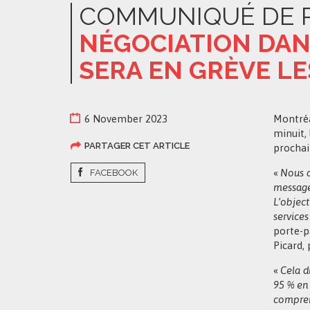
COMMUNIQUÉ DE 
NÉGOCIATION DAN
SERA EN GRÈVE LE
6 November 2023
Montréa
minuit,
PARTAGER CET ARTICLE
prochain
«
Nous a
FACEBOOK
message 
L’object
services
porte-p
Picard,
«
Cela d
95 % en 
compren