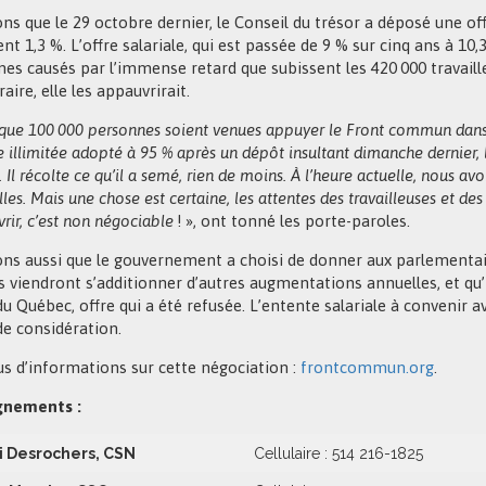
ns que le 29 octobre dernier, le Conseil du trésor a déposé une of
t 1,3 %. L’offre salariale, qui est passée de 9 % sur cinq ans à 10
es causés par l’immense retard que subissent les 420 000 travail
aire, elle les appauvrirait.
que 100 000 personnes soient venues appuyer le Front commun dans 
e illimitée adopté à 95 % après un dépôt insultant dimanche dernier
. Il récolte ce qu’il a semé, rien de moins. À l’heure actuelle, nous
lles. Mais une chose est certaine, les attentes des travailleuses et de
rir, c’est non négociable
! », ont tonné les porte-paroles.
ns aussi que le gouvernement a choisi de donner aux parlementair
 viendront s’additionner d’autres augmentations annuelles, et qu’il
du Québec, offre qui a été refusée. L’entente salariale à conveni
de considération.
us d’informations sur cette négociation :
frontcommun.org
.
gnements :
 Desrochers, CSN
Cellulaire : 514 216-1825