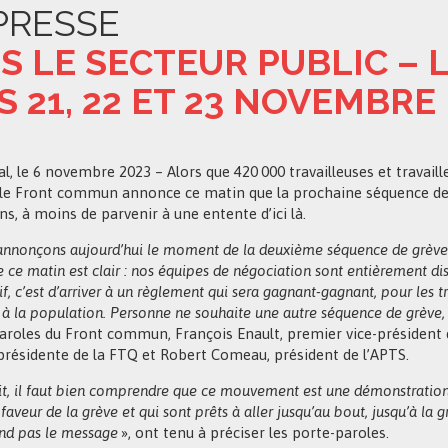
PRESSE
S LE SECTEUR PUBLIC –
S 21, 22 ET 23 NOVEMBR
l, le 6 novembre 2023 – Alors que 420 000 travailleuses et travail
 le Front commun annonce ce matin que la prochaine séquence de
s, à moins de parvenir à une entente d’ici là.
nnonçons aujourd’hui le moment de la deuxième séquence de grève qu
ce matin est clair : nos équipes de négociation sont entièrement di
if, c’est d’arriver à un règlement qui sera gagnant-gagnant, pour les tra
 à la population. Personne ne souhaite une autre séquence de grève, m
aroles du Front commun, François Enault, premier vice-président de
 présidente de la FTQ et Robert Comeau, président de l’APTS.
it, il faut bien comprendre que ce mouvement est une démonstration
faveur de la grève et qui sont prêts à aller jusqu’au bout, jusqu’à la 
d pas le message
», ont tenu à préciser les porte-paroles.