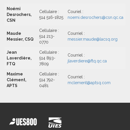
Noémi
Cellulaire :
Couriel :
Desrochers,
514 516-1825
noemi.desrochers@csn.qc.ca
CSN
Cellulaire :
Maude
Courriel :
514 213-
Messier, CSQ
messier.maude@lacsq.org
0770
Jean
Cellulaire :
Courriel :
Laverdière,
514 893-
jlaverdiere@ftq.qc.ca
FTQ
7809
Maxime
Cellulaire :
Courriel :
Clément,
514 792-
mclement@aptsq.com
APTS
0481