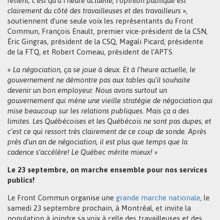
retient, c’est qu’à l’heure actuelle, l’opinion publique est
clairement du côté des travailleuses et des travailleurs
»,
soutiennent d’une seule voix les représentants du Front
Commun, François Enault, premier vice-président de la CSN,
Éric Gingras, président de la CSQ, Magali Picard, présidente
de la FTQ, et Robert Comeau, président de l’APTS.
«
La négociation, ça se joue à deux. Et à l’heure actuelle, le
gouvernement ne démontre pas aux tables qu’il souhaite
devenir un bon employeur. Nous avons surtout un
gouvernement qui mène une vieille stratégie de négociation qui
mise beaucoup sur les relations publiques. Mais ça a des
limites. Les Québécoises et les Québécois ne sont pas dupes, et
c’est ce qui ressort très clairement de ce coup de sonde. Après
près d’un an de négociation, il est plus que temps que la
cadence s’accélère! Le Québec mérite mieux! »
Le 23 septembre, on marche ensemble pour nos services
publics!
Le Front Commun organise une
grande marche nationale
, le
samedi 23 septembre prochain, à Montréal, et invite la
population à joindre sa voix à celle des travailleuses et des