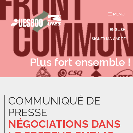
Affichage
MENU
du
menu
ENGLISH
SIGNER MA CARTE
Plus fort ensemble !
COMMUNIQUÉ DE
PRESSE
NÉGOCIATIONS DANS