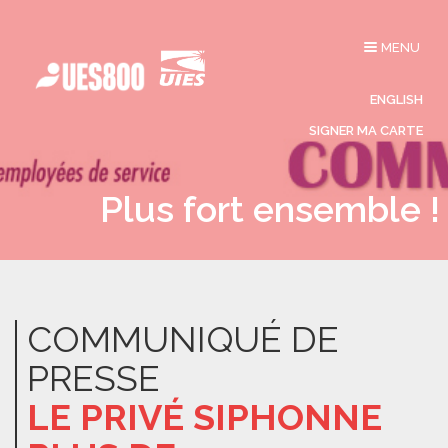
Affichage
MENU
du
menu
ENGLISH
SIGNER MA CARTE
Plus fort ensemble !
COMMUNIQUÉ DE
PRESSE
LE PRIVÉ SIPHONNE