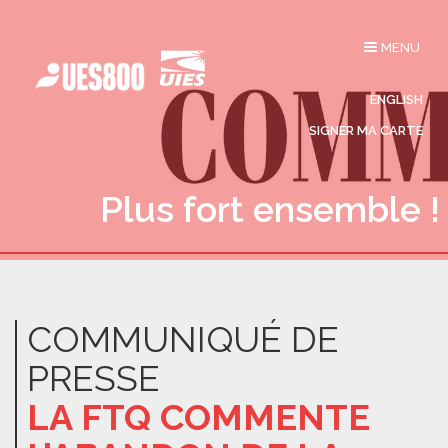
Affichage
MENU
du
menu
ENGLISH
SIGNER MA CARTE
Plus fort ensemble !
COMMUNIQUÉ DE
PRESSE
LA FTQ COMMENTE