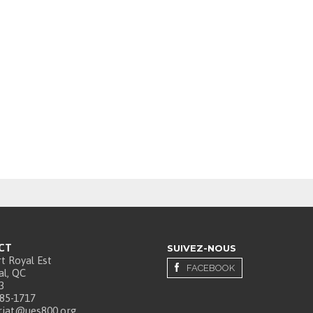
CT
SUIVEZ-NOUS
t Royal Est
FACEBOOK
l, QC
3
385-1717
riat@ues800.org