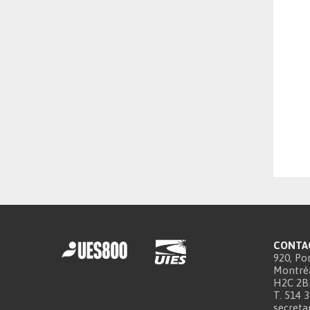
CONTA
920, Por
Montréa
H2C 2B
T. 514 
secreta