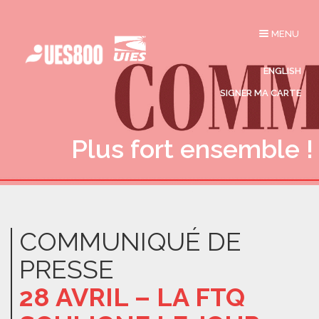
Affichage
MENU
du
menu
ENGLISH
SIGNER MA CARTE
Plus fort ensemble !
COMMUNIQUÉ DE
PRESSE
28 AVRIL – LA FTQ