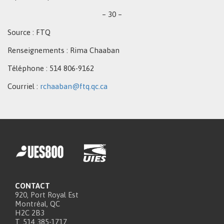
– 30 –
Source : FTQ
Renseignements : Rima Chaaban
Téléphone : 514 806-9162
Courriel :
rchaaban@ftq.qc.ca
CONTACT
920, Port Royal Est
Montréal, QC
H2C 2B3
T. 514 385-1717