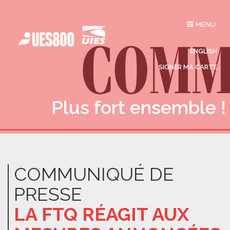
Affichage
MENU
du
menu
ENGLISH
SIGNER MA CARTE
Plus fort ensemble !
COMMUNIQUÉ DE
PRESSE
LA FTQ RÉAGIT AUX