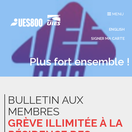
Affichage
MENU
du
menu
ENGLISH
SIGNER MA CARTE
Plus fort ensemble !
BULLETIN AUX
MEMBRES
GRÈVE ILLIMITÉE À LA