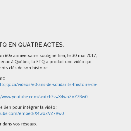
FTQ EN QUATRE ACTES.
on 60e anniversaire, souligné hier, le 30 mai 2017,
enac à Québec, la FTQ a produit une vidéo qui
nts clés de son histoire.
nt:
ftq.qc.ca/videos/60-ans-de-solidarite-lhistoire-de-
://www.youtube.com/watch?v=X4woZVZ7Rw0
e lien pour intégrer la vidéo :
utube.com/embed/X4woZVZ7Rw0
r dans vos réseaux.