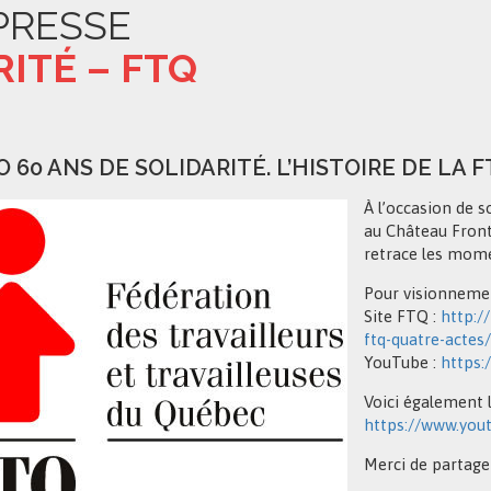
PRESSE
RITÉ – FTQ
O 60 ANS DE SOLIDARITÉ. L’HISTOIRE DE LA 
À l’occasion de s
au Château Front
retrace les mome
Pour visionneme
Site FTQ :
http://
ftq-quatre-actes/
YouTube :
https
Voici également l
https://www.yo
Merci de partage