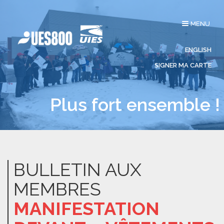
Affichage
MENU
du
menu
ENGLISH
SIGNER MA CARTE
Plus fort ensemble !
BULLETIN AUX
MEMBRES
MANIFESTATION