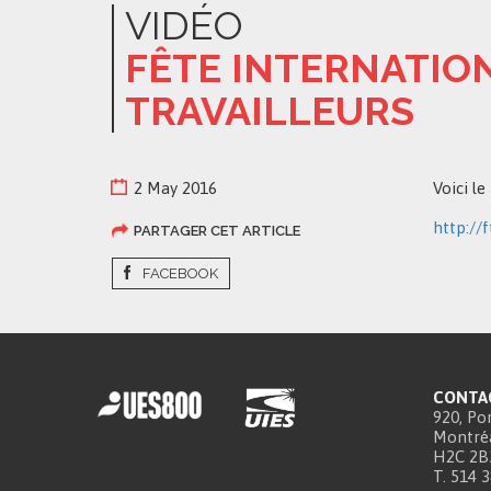
VIDÉO
FÊTE INTERNATION
TRAVAILLEURS
2 May 2016
Voici le
http://f
PARTAGER CET ARTICLE
FACEBOOK
CONTA
920, Por
Montréa
H2C 2B
T. 514 