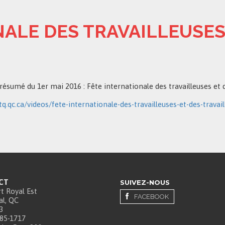
ALE DES TRAVAILLEUSES
 résumé du 1er mai 2016 : Fête internationale des travailleuses et d
tq.qc.ca/videos/fete-internationale-des-travailleuses-et-des-travai
CT
SUIVEZ-NOUS
t Royal Est
FACEBOOK
l, QC
3
385-1717