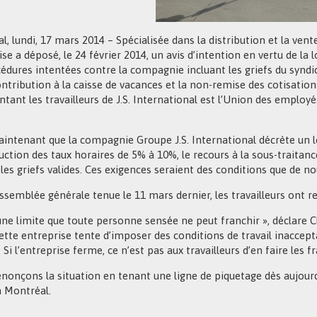
l, lundi, 17 mars 2014 – Spécialisée dans la distribution et la ven
se a déposé, le 24 février 2014, un avis d’intention en vertu de la loi
cédures intentées contre la compagnie incluant les griefs du syn
ontribution à la caisse de vacances et la non-remise des cotisation
ntant les travailleurs de J.S. International est l’Union des employ
aintenant que la compagnie Groupe J.S. International décrète un loc
ction des taux horaires de 5% à 10%, le recours à la sous-traitance
 les griefs valides. Ces exigences seraient des conditions que de n
assemblée générale tenue le 11 mars dernier, les travailleurs on
 une limite que toute personne sensée ne peut franchir », déclare C
ette entreprise tente d’imposer des conditions de travail inacceptab
 Si l’entreprise ferme, ce n’est pas aux travailleurs d’en faire les fra
nonçons la situation en tenant une ligne de piquetage dès aujourd
à Montréal.