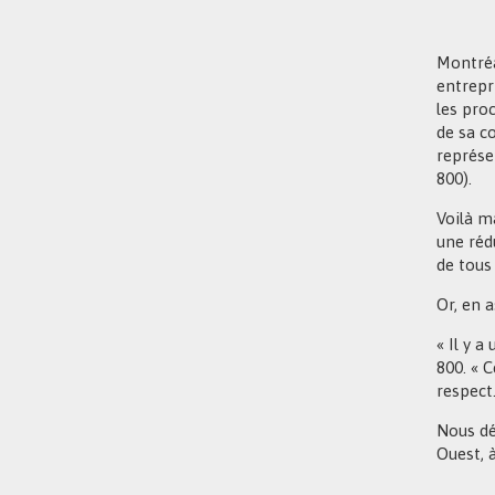
Montréa
entrepri
les pro
de sa c
représe
800).
Voilà m
une rédu
de tous
Or, en 
« Il y a
800. « C
respect.
Nous dé
Ouest, 