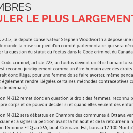
MBRES
RCULER LE PLUS LARGEME
 2012, le député conservateur Stephen Woodworth a déposé une mo
demande la mise sur pied d’un comité parlementaire, qui sera né
r la question du statut du foetus dans le Code criminel du Canada à
 Code criminel, article 223, un foetus devient un être humain lorsqu’
est reconnu juridiquement comme un être humain avec des droits pro
rait donc illégal pour une femme de se faire avorter, même penda
t également rendre illégales certaines méthodes contraceptives c
du lendemain).
on M-312 remet donc en question le droit des femmes, reconnu pa
pre corps et de pouvoir décider si et quand elles veulent des enfan
on M-312 sera débattue en Chambre des communes à Ottawa vers 
rculer et à signer la pétition avant la fin août et de la retourner
on féminine FTQ au 565, boul. Crémazie Est, bureau 12 100 Montr