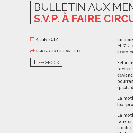
BULLETIN AUX ME
S.V.P. À FAIRE CI
4 July 2012
En mars
M-312, 
PARTAGER CET ARTICLE
examine
Selon le
FACEBOOK
foetus 
deviend
pourrai
(pilule 
La moti
leur pro
La moti
faire ci
conditi